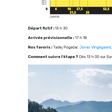
Départ fictif :
13 h 30
Arrivée prévisionnelle :
17 h 18
Nos favoris :
Tadej Pogačar,
Jonas Vingegaard
Comment suivre l’étape ?
Dès 13 h 00 sur Eur