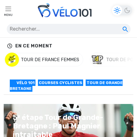
MENU
EN CE MOMENT
TOUR DE FRANCE FEMMES
TOUR DE POL
VÉLO 101
COURSES CYCLISTES
TOUR DE GRANDE
BRETAGNE
5ᵉ étape Tour de Grande-
Bretagne : Paul Magnier
intraitable