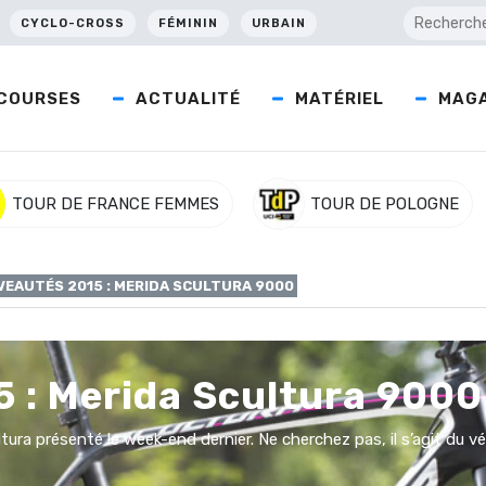
CYCLO-CROSS
FÉMININ
URBAIN
COURSES
ACTUALITÉ
MATÉRIEL
MAGA
TOUR DE FRANCE FEMMES
TOUR DE POLOGNE
EAUTÉS 2015 : MERIDA SCULTURA 9000
 : Merida Scultura 9000
ura présenté le week-end dernier. Ne cherchez pas, il s’agit du vél