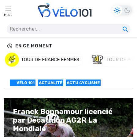
MENU
EN CE MOMENT
TOUR DE FRANCE FEMMES
TOUR DE POL
VÉLO 101
ACTUALITÉ
ACTU CYCLISME
Franck Bonnamour licencié
par Décathlon AG2R La
Mondiale