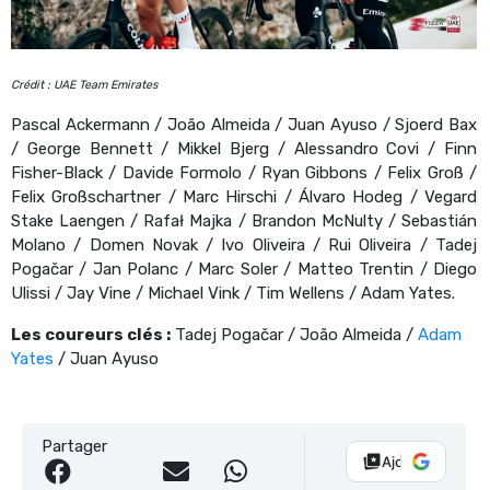
Crédit : UAE Team Emirates
Pascal Ackermann / João Almeida / Juan Ayuso / Sjoerd Bax
/ George Bennett / Mikkel Bjerg / Alessandro Covi / Finn
Fisher-Black / Davide Formolo / Ryan Gibbons / Felix Groß /
Felix Großschartner / Marc Hirschi / Álvaro Hodeg / Vegard
Stake Laengen / Rafał Majka / Brandon McNulty / Sebastián
Molano / Domen Novak / Ivo Oliveira / Rui Oliveira / Tadej
Pogačar / Jan Polanc / Marc Soler / Matteo Trentin / Diego
Ulissi / Jay Vine / Michael Vink / Tim Wellens / Adam Yates.
Les coureurs clés :
T
adej Pogačar / João Almeida /
Adam
Yates
/ Juan Ayuso
Partager
Ajouter Vélo 10