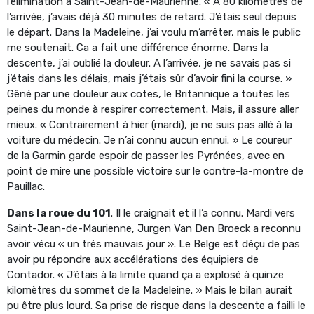
l’élimination à Saint-Jean-de-Maurienne. « A 80 kilomètres de
l’arrivée, j’avais déjà 30 minutes de retard. J’étais seul depuis
le départ. Dans la Madeleine, j’ai voulu m’arrêter, mais le public
me soutenait. Ca a fait une différence énorme. Dans la
descente, j’ai oublié la douleur. A l’arrivée, je ne savais pas si
j’étais dans les délais, mais j’étais sûr d’avoir fini la course. »
Gêné par une douleur aux cotes, le Britannique a toutes les
peines du monde à respirer correctement. Mais, il assure aller
mieux. « Contrairement à hier (mardi), je ne suis pas allé à la
voiture du médecin. Je n’ai connu aucun ennui. » Le coureur
de la Garmin garde espoir de passer les Pyrénées, avec en
point de mire une possible victoire sur le contre-la-montre de
Pauillac.
Dans la roue du 101
. Il le craignait et il l’a connu. Mardi vers
Saint-Jean-de-Maurienne, Jurgen Van Den Broeck a reconnu
avoir vécu « un très mauvais jour ». Le Belge est déçu de pas
avoir pu répondre aux accélérations des équipiers de
Contador. « J’étais à la limite quand ça a explosé à quinze
kilomètres du sommet de la Madeleine. » Mais le bilan aurait
pu être plus lourd. Sa prise de risque dans la descente a failli le