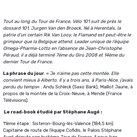
Tout au long du Tour de France, Vélo 101 suit de près le
dossard 101, Jurgen Van den Broeck. Né à Herentals, la
patrie d’un certain Rik Van Looy, le Flamand est peut-être le
grimpeur que la Belgique attend. Leader unique de l’équipe
Omega-Pharma-Lotto en l’absence de Jean-Christophe
Péraud, il a déjà terminé 7ème du Giro 2008 et 14ème du
dernier Tour de France.
La phrase du jour
. « Je
n’aime pas cette montée. Elle
convient mieux à Alberto. Il y a trois ans, à Paris-Nice, j’avais
perdu du temps
« . Andy Schleck (Saxo Bank), Maillot Jaune, à
propos de la montée de la Croix-Neuve, à Mende (France
Télévisions).
Le road-book étudié par Stéphane Augé :
11ème étape : Sisteron-Bourg-lès-Valence (184,5 km).
Capitaine de route de l’équipe Cofidis, le Palois Stéphane
Augé dispute son huitième Tour de France. Il nous livre